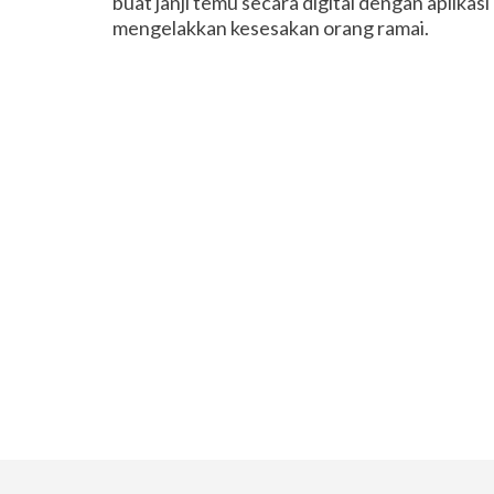
buat janji temu secara digital dengan aplik
mengelakkan kesesakan orang ramai.