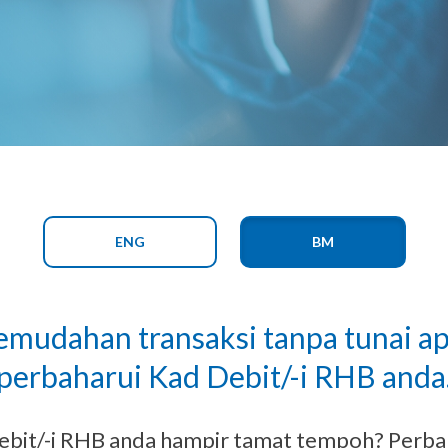
ENG
BM
emudahan transaksi tanpa tunai ap
perbaharui Kad Debit/-i RHB anda
bit/-i RHB anda hampir tamat tempoh? Perba