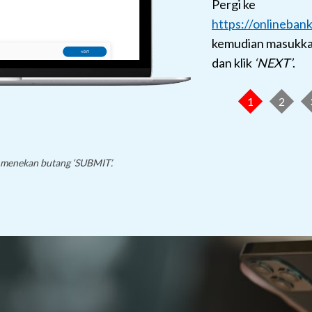
Pergi ke
https://onlineban
kemudian masukka
dan klik
‘NEXT’
.
1
2
m menekan butang
‘SUBMIT’
.