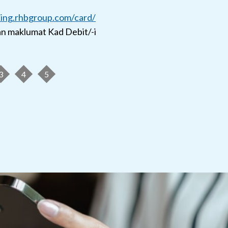
king.rhbgroup.com/card/
n maklumat Kad Debit/-i
3
4
5