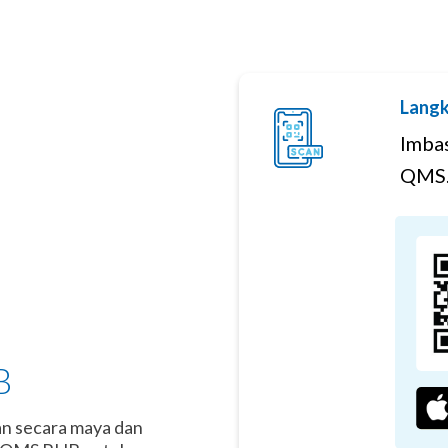
Langk
Imbas
QMS
B
an secara maya dan