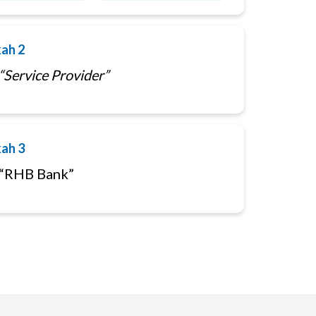
ah 2
“Service Provider”
ah 3
h “RHB Bank”