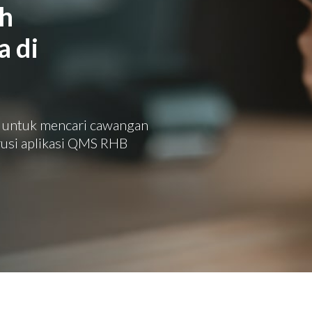
ih
a di
g” untuk mencari cawangan
rusi aplikasi QMS RHB