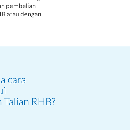
an pembelian
HB atau dengan
a cara
ui
 Talian RHB?