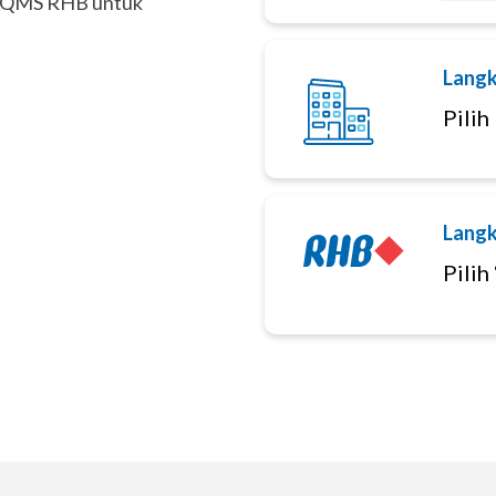
asi QMS RHB untuk
Langk
Pilih
Langk
Pili