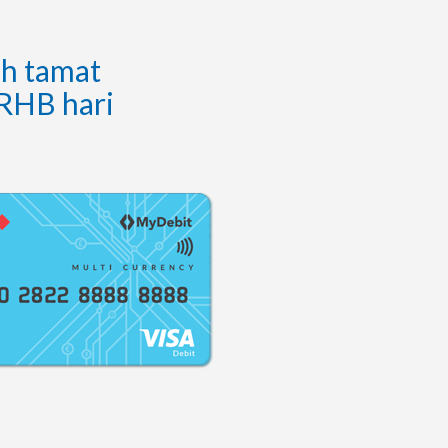
ah tamat
RHB hari